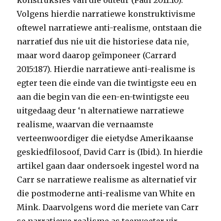
konstruksies van die outeur (Paul 2011:10).
Volgens hierdie narratiewe konstruktivisme
oftewel narratiewe anti-realisme, ontstaan die
narratief dus nie uit die historiese data nie,
maar word daarop geïmponeer (Carrard
2015:187). Hierdie narratiewe anti-realisme is
egter teen die einde van die twintigste eeu en
aan die begin van die een-en-twintigste eeu
uitgedaag deur ‘n alternatiewe narratiewe
realisme, waarvan die vernaamste
verteenwoordiger die eietydse Amerikaanse
geskiedfilosoof, David Carr is (Ibid.). In hierdie
artikel gaan daar ondersoek ingestel word na
Carr se narratiewe realisme as alternatief vir
die postmoderne anti-realisme van White en
Mink. Daarvolgens word die meriete van Carr