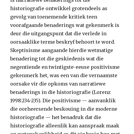
is narratiewe benaderings tot die
historiografie ontwikkel grotendeels as
gevolg van toenemende kritiek teen
voorafgaande benaderings wat gekenmerk is
deur die uitgangspunt dat die verlede in
oorsaaklike terme beskryf behoort te word.
Skeptisisme aangaande hierdie wetmatige
benadering tot die geskiedenis wat die
negentiende en twintigste-eeuse positivisme
gekenmerk het, was een van die vernaamste
oorsake vir die opkoms van narratiewe
benaderings in die historiografie (Lorenz
1998:234-235). Die positivisme — aanvanklik
die oorheersende beskouing in die moderne
historiografie — het benadruk dat die
historiografie alleenlik kan aanspraak maak