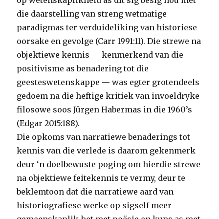
op wetenskaplikheid as dit sig besig hou met
die daarstelling van streng wetmatige
paradigmas ter verduideliking van historiese
oorsake en gevolge (Carr 1991:11). Die strewe na
objektiewe kennis — kenmerkend van die
positivisme as benadering tot die
geesteswetenskappe — was egter grotendeels
gedoem na die heftige kritiek van invoeldryke
filosowe soos Jürgen Habermas in die 1960’s
(Edgar 2015:188).
Die opkoms van narratiewe benaderings tot
kennis van die verlede is daarom gekenmerk
deur ‘n doelbewuste poging om hierdie strewe
na objektiewe feitekennis te vermy, deur te
beklemtoon dat die narratiewe aard van
historiografiese werke op sigself meer