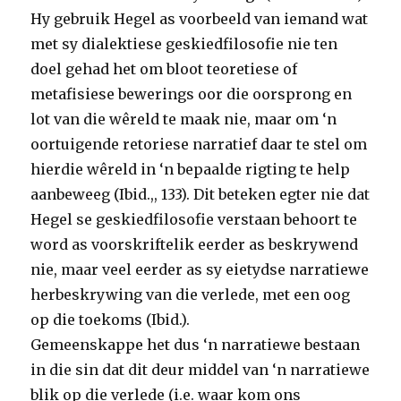
Hy gebruik Hegel as voorbeeld van iemand wat
met sy dialektiese geskiedfilosofie nie ten
doel gehad het om bloot teoretiese of
metafisiese bewerings oor die oorsprong en
lot van die wêreld te maak nie, maar om ‘n
oortuigende retoriese narratief daar te stel om
hierdie wêreld in ‘n bepaalde rigting te help
aanbeweeg (Ibid.,, 133). Dit beteken egter nie dat
Hegel se geskiedfilosofie verstaan behoort te
word as voorskriftelik eerder as beskrywend
nie, maar veel eerder as sy eietydse narratiewe
herbeskrywing van die verlede, met een oog
op die toekoms (Ibid.).
Gemeenskappe het dus ‘n narratiewe bestaan
in die sin dat dit deur middel van ‘n narratiewe
blik op die verlede (i.e. waar kom ons