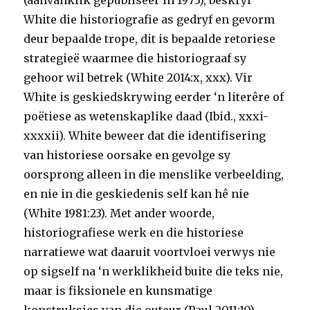
(aanvanklik gepubliseer in 1973), beskryf
White die historiografie as gedryf en gevorm
deur bepaalde trope, dit is bepaalde retoriese
strategieë waarmee die historiograaf sy
gehoor wil betrek (White 2014:x, xxx). Vir
White is geskiedskrywing eerder ‘n literêre of
poëtiese as wetenskaplike daad (Ibid., xxxi-
xxxxii). White beweer dat die identifisering
van historiese oorsake en gevolge sy
oorsprong alleen in die menslike verbeelding,
en nie in die geskiedenis self kan hê nie
(White 1981:23). Met ander woorde,
historiografiese werk en die historiese
narratiewe wat daaruit voortvloei verwys nie
op sigself na ‘n werklikheid buite die teks nie,
maar is fiksionele en kunsmatige