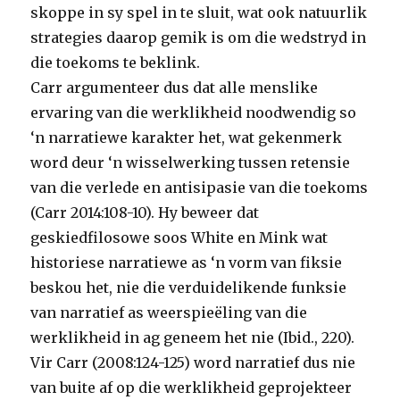
skoppe in sy spel in te sluit, wat ook natuurlik
strategies daarop gemik is om die wedstryd in
die toekoms te beklink.
Carr argumenteer dus dat alle menslike
ervaring van die werklikheid noodwendig so
‘n narratiewe karakter het, wat gekenmerk
word deur ‘n wisselwerking tussen retensie
van die verlede en antisipasie van die toekoms
(Carr 2014:108-10). Hy beweer dat
geskiedfilosowe soos White en Mink wat
historiese narratiewe as ‘n vorm van fiksie
beskou het, nie die verduidelikende funksie
van narratief as weerspieëling van die
werklikheid in ag geneem het nie (Ibid., 220).
Vir Carr (2008:124-125) word narratief dus nie
van buite af op die werklikheid geprojekteer