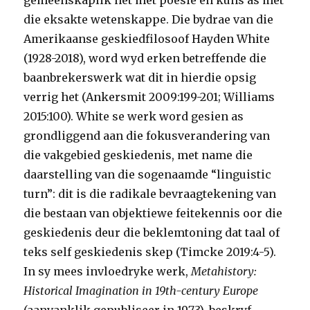
gemeenskaplik het met poësie en kuns as met
die eksakte wetenskappe. Die bydrae van die
Amerikaanse geskiedfilosoof Hayden White
(1928-2018), word wyd erken betreffende die
baanbrekerswerk wat dit in hierdie opsig
verrig het (Ankersmit 2009:199-201; Williams
2015:100). White se werk word gesien as
grondliggend aan die fokusverandering van
die vakgebied geskiedenis, met name die
daarstelling van die sogenaamde “linguistic
turn”: dit is die radikale bevraagtekening van
die bestaan van objektiewe feitekennis oor die
geskiedenis deur die beklemtoning dat taal of
teks self geskiedenis skep (Timcke 2019:4-5).
In sy mees invloedryke werk,
Metahistory:
Historical Imagination in 19th-century Europe